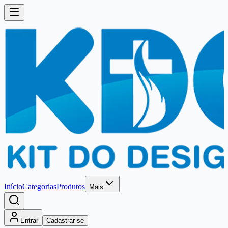
Início
Categorias
Produtos
Mais
Entrar
Cadastrar-se