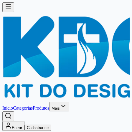
Início
Categorias
Produtos
Mais
Entrar
Cadastrar-se