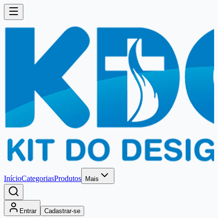
Início
Categorias
Produtos
Mais
Entrar
Cadastrar-se