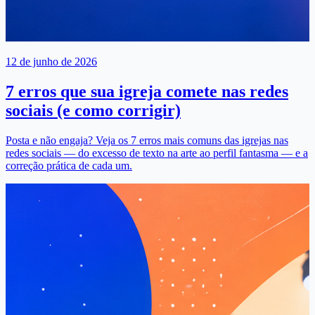
12 de junho de 2026
7 erros que sua igreja comete nas redes
sociais (e como corrigir)
Posta e não engaja? Veja os 7 erros mais comuns das igrejas nas
redes sociais — do excesso de texto na arte ao perfil fantasma — e a
correção prática de cada um.