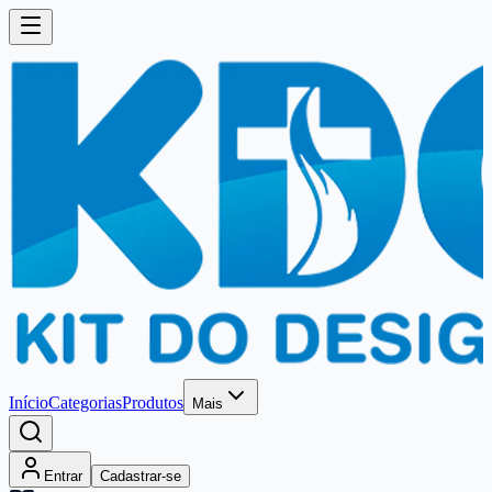
Início
Categorias
Produtos
Mais
Entrar
Cadastrar-se