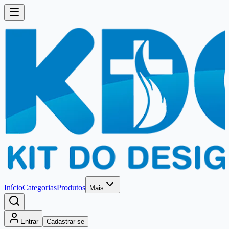
Início
Categorias
Produtos
Mais
Entrar
Cadastrar-se