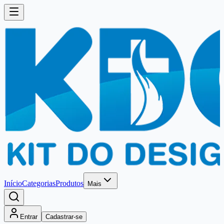
Início
Categorias
Produtos
Mais
Entrar
Cadastrar-se