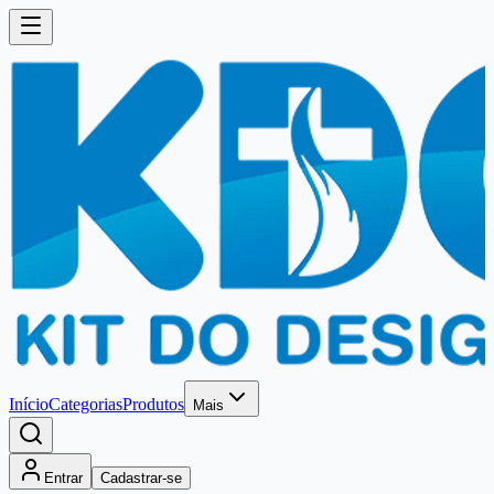
Início
Categorias
Produtos
Mais
Entrar
Cadastrar-se