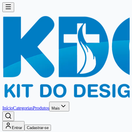
Início
Categorias
Produtos
Mais
Entrar
Cadastrar-se