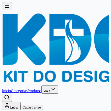
Início
Categorias
Produtos
Mais
Entrar
Cadastrar-se