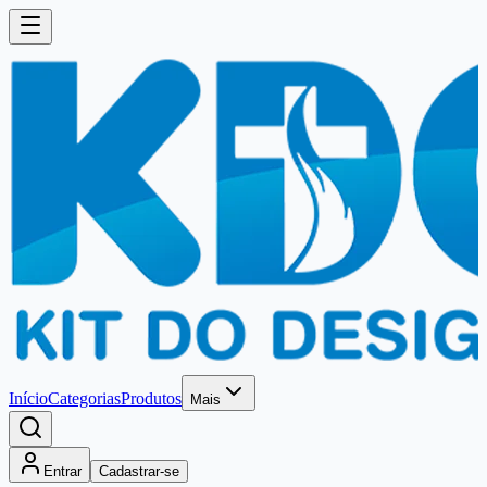
Início
Categorias
Produtos
Mais
Entrar
Cadastrar-se