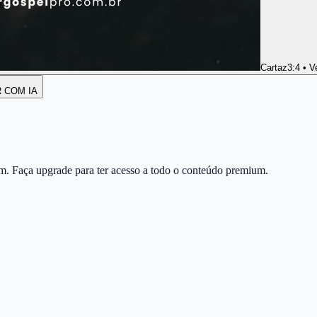
Cartaz
3:4 • V
R COM IA
m. Faça upgrade para ter acesso a todo o conteúdo premium.