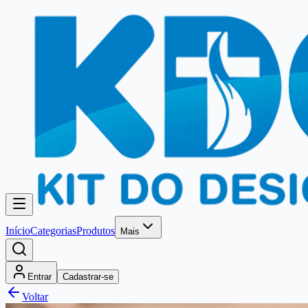
Início
Categorias
Produtos
Mais
Entrar
Cadastrar-se
Voltar