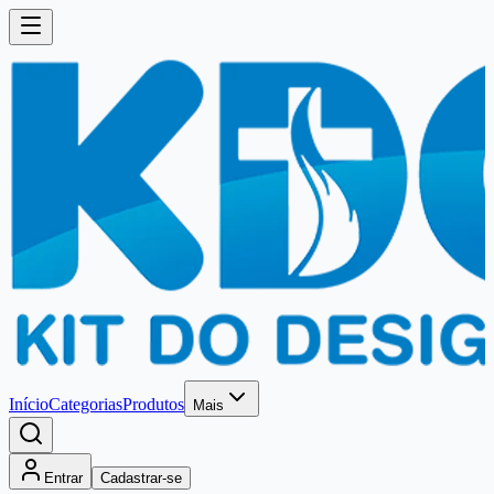
Início
Categorias
Produtos
Mais
Entrar
Cadastrar-se