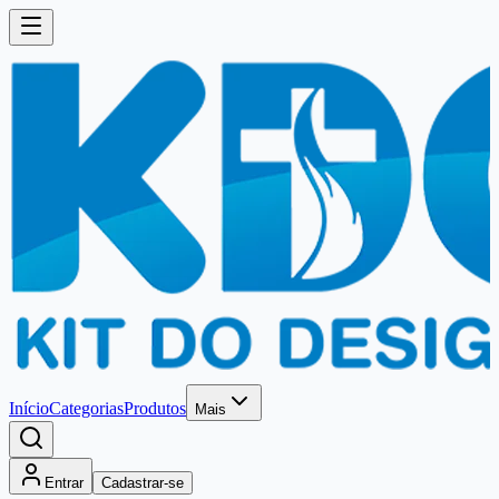
Início
Categorias
Produtos
Mais
Entrar
Cadastrar-se