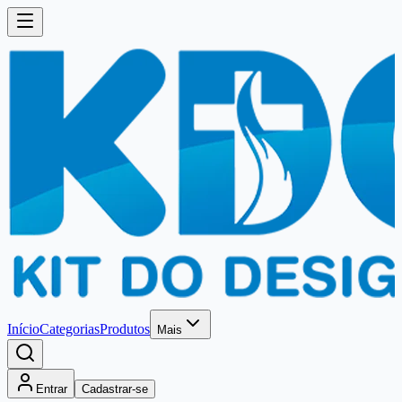
Início
Categorias
Produtos
Mais
Entrar
Cadastrar-se