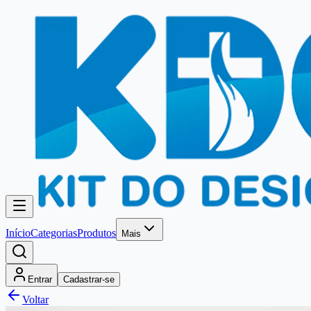
Início
Categorias
Produtos
Mais
Entrar
Cadastrar-se
Voltar