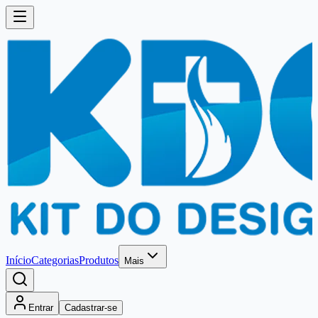
Início
Categorias
Produtos
Mais
Entrar
Cadastrar-se