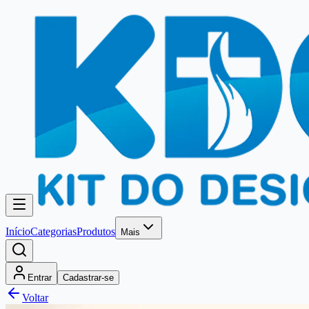
Início
Categorias
Produtos
Mais
Entrar
Cadastrar-se
Voltar