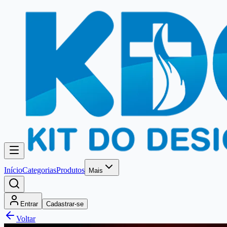
Início
Categorias
Produtos
Mais
Entrar
Cadastrar-se
Voltar