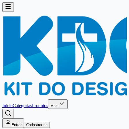
Início
Categorias
Produtos
Mais
Entrar
Cadastrar-se