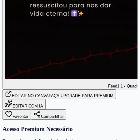
Feed
1:1 • Quadr
EDITAR
NO CANVA
FAÇA UPGRADE PARA PREMIUM
EDITAR COM IA
Favoritar
Compartilhar
Acesso Premium Necessário