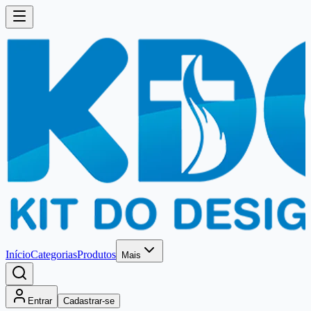
Início
Categorias
Produtos
Mais
Entrar
Cadastrar-se