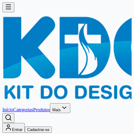
Início
Categorias
Produtos
Mais
Entrar
Cadastrar-se