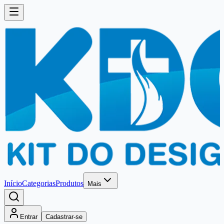
Início
Categorias
Produtos
Mais
Entrar
Cadastrar-se