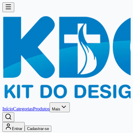
Início
Categorias
Produtos
Mais
Entrar
Cadastrar-se