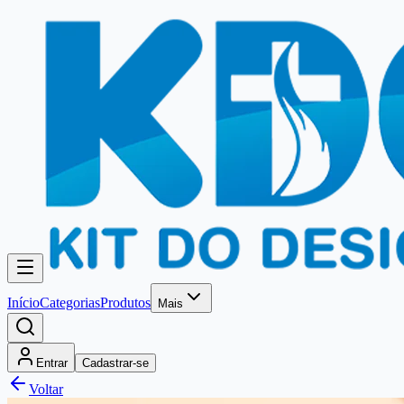
Início
Categorias
Produtos
Mais
Entrar
Cadastrar-se
Voltar