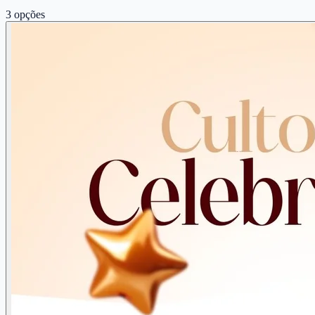
3
opções