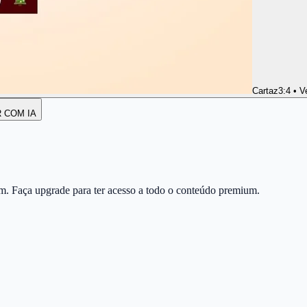
Cartaz
3:4 • V
R COM IA
m. Faça upgrade para ter acesso a todo o conteúdo premium.