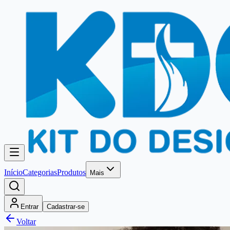
Início
Categorias
Produtos
Mais
Entrar
Cadastrar-se
Voltar