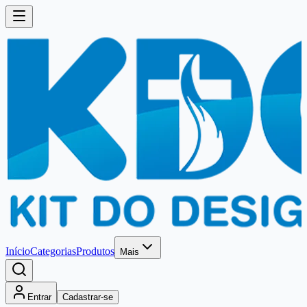
Início
Categorias
Produtos
Mais
Entrar
Cadastrar-se