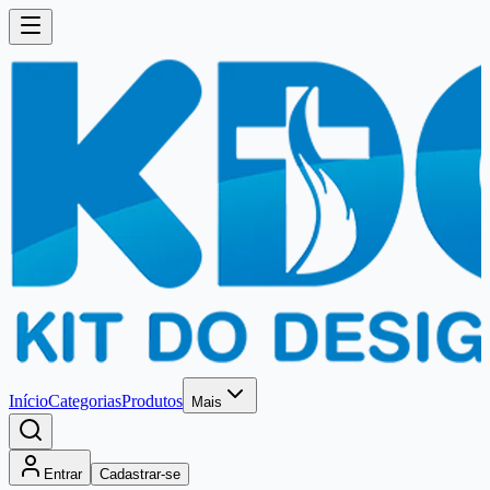
Início
Categorias
Produtos
Mais
Entrar
Cadastrar-se