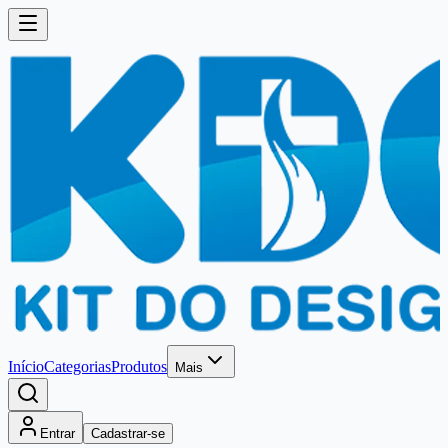
Início
Categorias
Produtos
Mais
Entrar
Cadastrar-se