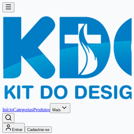
Início
Categorias
Produtos
Mais
Entrar
Cadastrar-se