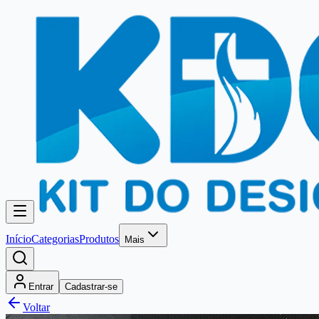
Início
Categorias
Produtos
Mais
Entrar
Cadastrar-se
Voltar