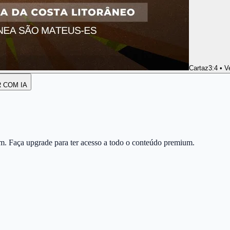
Cartaz
3:4 • V
R COM IA
m. Faça upgrade para ter acesso a todo o conteúdo premium.