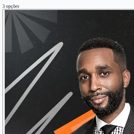
3
opções