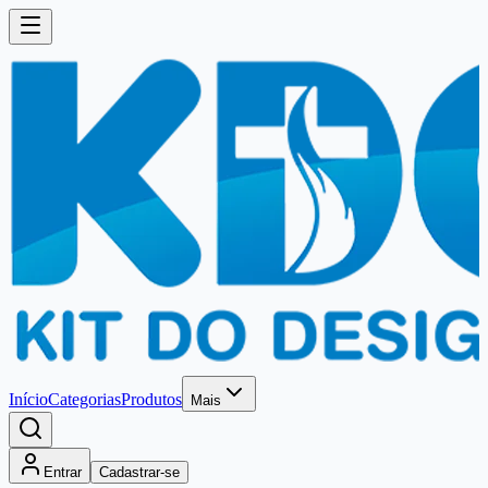
Início
Categorias
Produtos
Mais
Entrar
Cadastrar-se