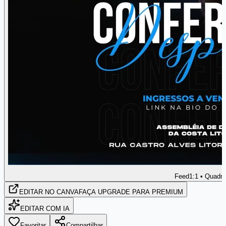
Feed
1:1 • Quadr
EDITAR
NO CANVA
FAÇA UPGRADE PARA PREMIUM
EDITAR COM IA
Favoritar
Compartilhar