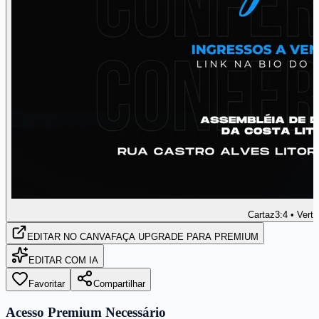
Cartaz
3:4 • Verti
EDITAR
NO CANVA
FAÇA UPGRADE PARA PREMIUM
EDITAR COM IA
Favoritar
Compartilhar
Acesso Premium Necessário