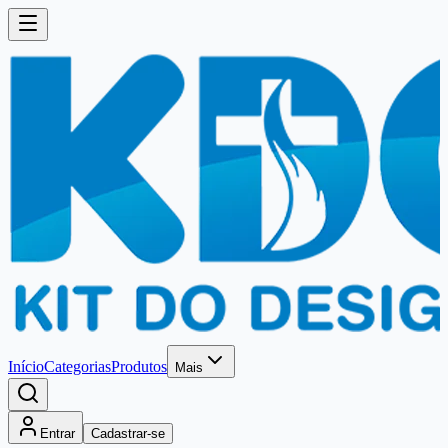
Início
Categorias
Produtos
Mais
Entrar
Cadastrar-se