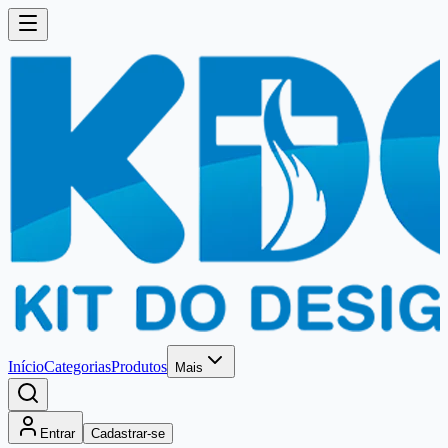
Início
Categorias
Produtos
Mais
Entrar
Cadastrar-se