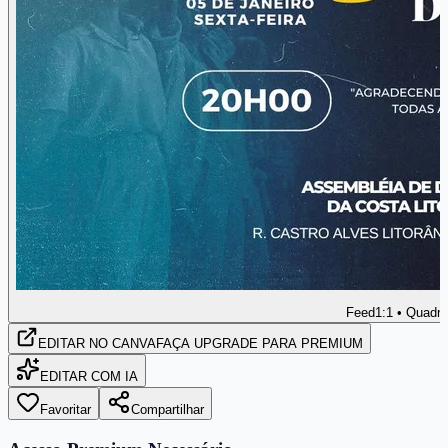
Feed
1:1 • Quadr
EDITAR
NO CANVA
FAÇA UPGRADE PARA PREMIUM
EDITAR COM IA
Favoritar
Compartilhar