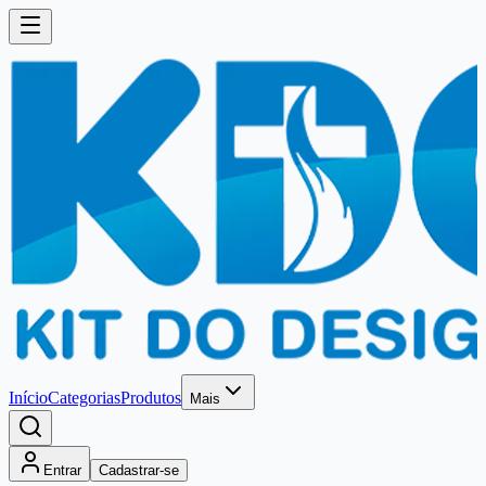
Início
Categorias
Produtos
Mais
Entrar
Cadastrar-se