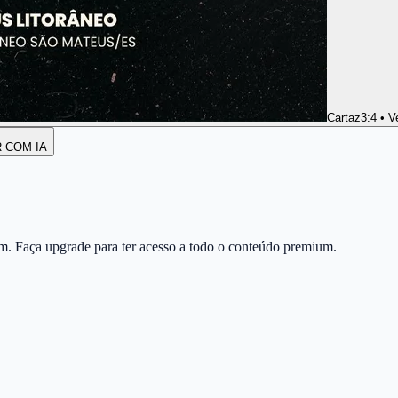
Cartaz
3:4 • V
R COM IA
m. Faça upgrade para ter acesso a todo o conteúdo premium.