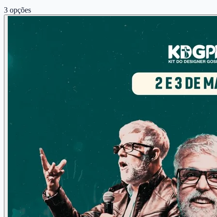
3
opções