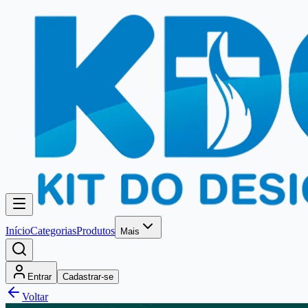
Início
Categorias
Produtos
Mais
Entrar
Cadastrar-se
Voltar