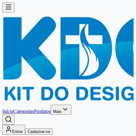
Início
Categorias
Produtos
Mais
Entrar
Cadastrar-se