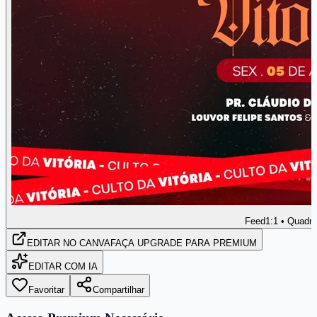
Feed
1:1 • Quadr
EDITAR
NO CANVA
FAÇA UPGRADE PARA PREMIUM
EDITAR COM IA
Favoritar
Compartilhar