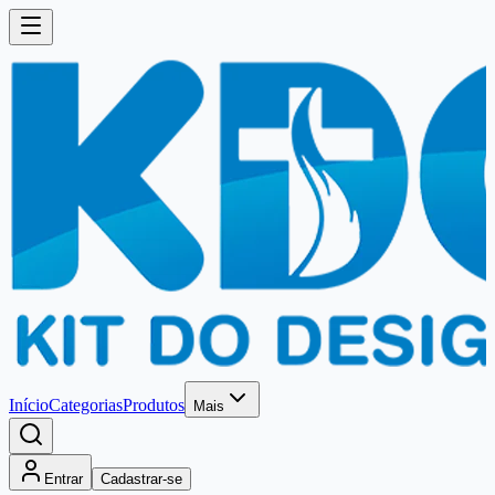
Início
Categorias
Produtos
Mais
Entrar
Cadastrar-se