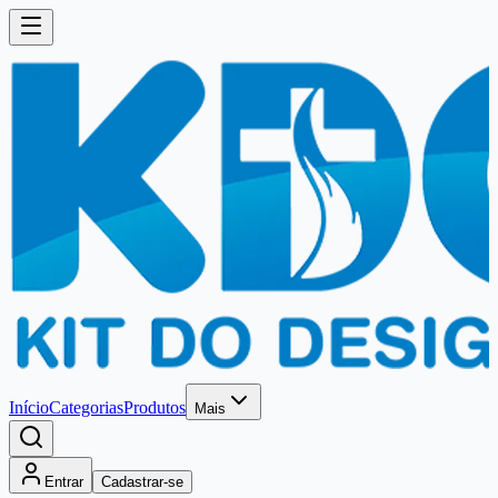
Início
Categorias
Produtos
Mais
Entrar
Cadastrar-se