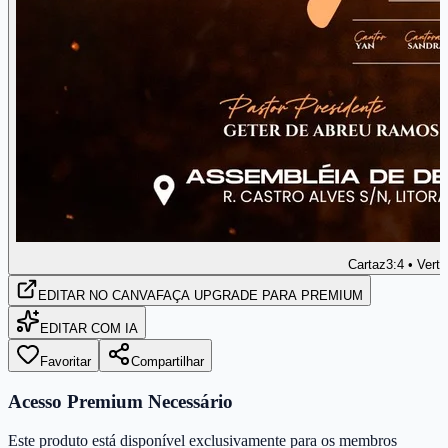
Cartaz
3:4 • Verti
EDITAR
NO CANVA
FAÇA UPGRADE PARA PREMIUM
EDITAR COM IA
Favoritar
Compartilhar
Acesso Premium Necessário
Este produto está disponível exclusivamente para os membros