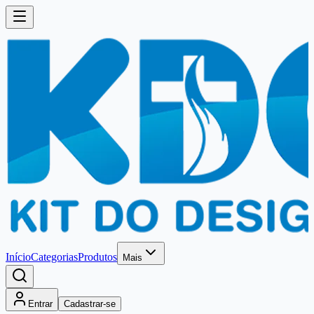
Início
Categorias
Produtos
Mais
Entrar
Cadastrar-se