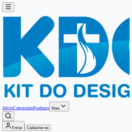
Início
Categorias
Produtos
Mais
Entrar
Cadastrar-se