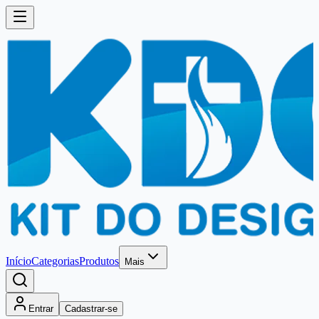
Início
Categorias
Produtos
Mais
Entrar
Cadastrar-se