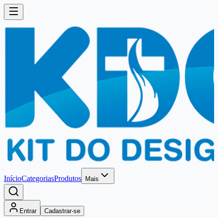
Início
Categorias
Produtos
Mais
Entrar
Cadastrar-se