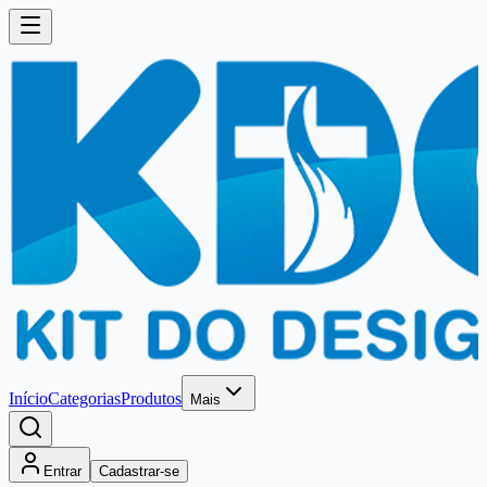
Início
Categorias
Produtos
Mais
Entrar
Cadastrar-se