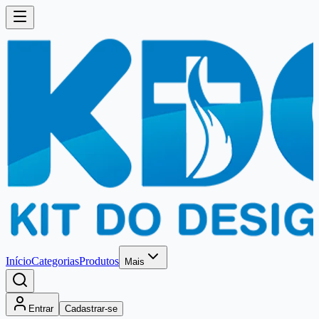
Início
Categorias
Produtos
Mais
Entrar
Cadastrar-se