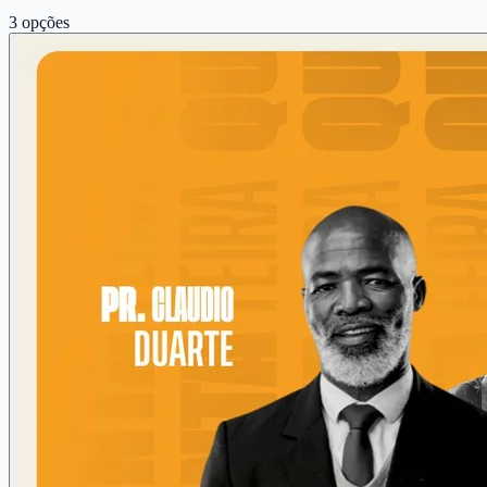
3
opções