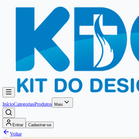
Início
Categorias
Produtos
Mais
Entrar
Cadastrar-se
Voltar