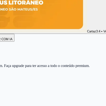
Cartaz
3:4 • V
R COM IA
m. Faça upgrade para ter acesso a todo o conteúdo premium.