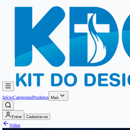
Início
Categorias
Produtos
Mais
Entrar
Cadastrar-se
Voltar