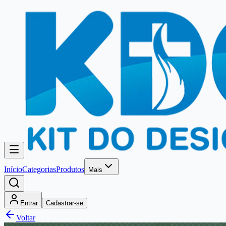
Início
Categorias
Produtos
Mais
Entrar
Cadastrar-se
Voltar