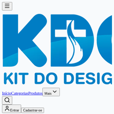
Início
Categorias
Produtos
Mais
Entrar
Cadastrar-se