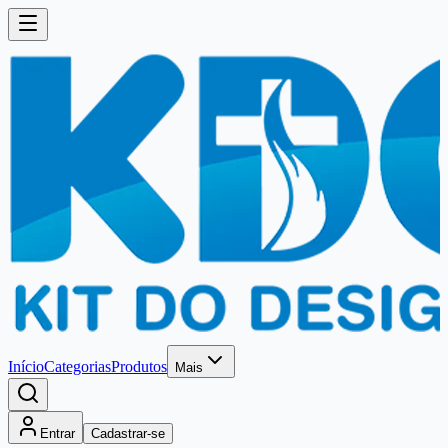
Início
Categorias
Produtos
Mais
Entrar
Cadastrar-se