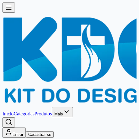
Início
Categorias
Produtos
Mais
Entrar
Cadastrar-se